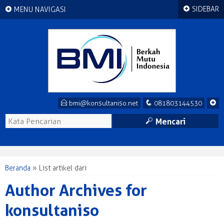
+
+
SIDEBAR
MENU NAVIGASI
E
q
+
bmi@konsultaniso.net
081803144530
M
Mencari
Beranda
»
List artikel dari
Author Archives for
konsultaniso