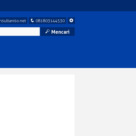
q
+
sultaniso.net
081803144530
M
Mencari