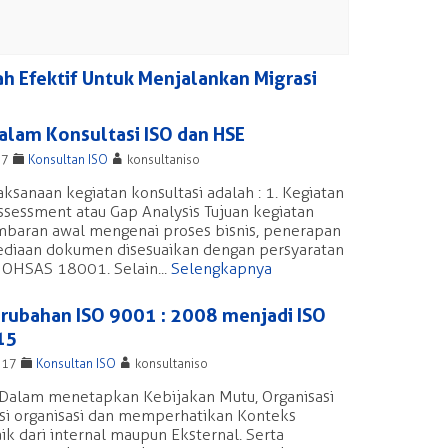
ah Efektif Untuk Menjalankan Migrasi
alam Konsultasi ISO dan HSE
F
A
17
Konsultan ISO
konsultaniso
ksanaan kegiatan konsultasi adalah : 1. Kegiatan
ssessment atau Gap Analysis Tujuan kegiatan
baran awal mengenai proses bisnis, penerapan
diaan dokumen disesuaikan dengan persyaratan
 OHSAS 18001. Selain...
Selengkapnya
rubahan ISO 9001 : 2008 menjadi ISO
15
F
A
017
Konsultan ISO
konsultaniso
s. Dalam menetapkan Kebijakan Mutu, Organisasi
misi organisasi dan memperhatikan Konteks
baik dari internal maupun Eksternal. Serta