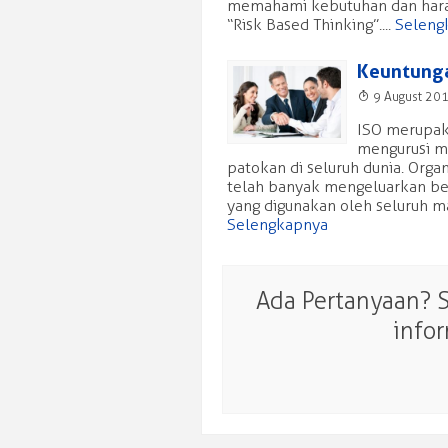
memahami kebutuhan dan hara
“Risk Based Thinking”....
Seleng
Keuntunga
T
9 August 20
ISO merupaka
mengurusi ma
patokan di seluruh dunia. Organ
telah banyak mengeluarkan ber
yang digunakan oleh seluruh m
Selengkapnya
Ada Pertanyaan? 
info