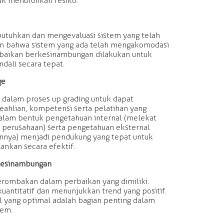
tuk menurunkan resiko.
butuhkan dan mengevaluasi sistem yang telah
an bahwa sistem yang ada telah mengakomodasi
erbaikan berkesinambungan dilakukan untuk
dali secara tepat.
ge
 dalam proses up grading untuk dapat
eahlian, kompetensi serta pelatihan yang
dalam bentuk pengetahuan internal (melekat
perusahaan) serta pengetahuan eksternal
innya) menjadi pendukung yang tepat untuk
ankan secara efektif.
rkesinambungan
rombakan dalam perbaikan yang dimiliki.
uantitatif dan menunjukkan trend yang positif.
l yang optimal adalah bagian penting dalam
tem.