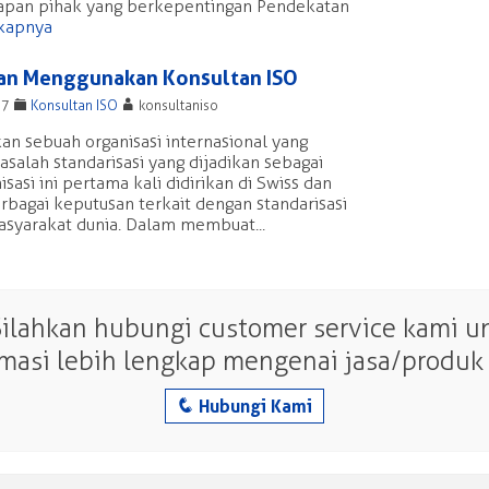
pan pihak yang berkepentingan Pendekatan
kapnya
n Menggunakan Konsultan ISO
F
A
17
Konsultan ISO
konsultaniso
n sebuah organisasi internasional yang
salah standarisasi yang dijadikan sebagai
isasi ini pertama kali didirikan di Swiss dan
bagai keputusan terkait dengan standarisasi
asyarakat dunia. Dalam membuat...
Silahkan hubungi customer service kami 
rmasi lebih lengkap mengenai jasa/produk 
q
Hubungi Kami