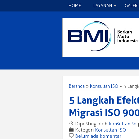
HOME
LAYANAN
GALERI
Beranda
»
Konsultan ISO
»
5 Langk
5 Langkah Efek
Migrasi ISO 90
T
Diposting oleh
konsultaniso
F
Kategori
Konsultan ISO
b
Belum ada komentar