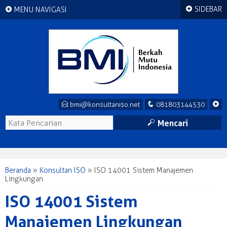
+
+
SIDEBAR
MENU NAVIGASI
E
q
+
bmi@konsultaniso.net
081803144530
M
Mencari
Beranda
»
Konsultan ISO
»
ISO 14001 Sistem Manajemen
Lingkungan
ISO 14001 Sistem
Manajemen Lingkungan