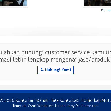
Portof
Silahkan hubungi customer service kami 
rmasi lebih lengkap mengenai jasa/produk 
q
Hubungi Kami
 © 2026
KonsultanISO.net
- Jasa Konsultasi ISO Berkah Mut
Template Bisnis Wordpress Indonesia
by Oketheme.com