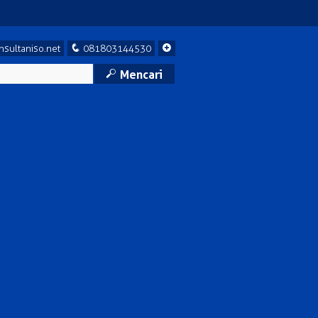
q
+
sultaniso.net
081803144530
M
Mencari