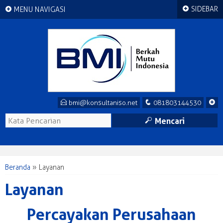
+
+
SIDEBAR
MENU NAVIGASI
E
q
+
bmi@konsultaniso.net
081803144530
M
Mencari
Beranda
»
Layanan
Layanan
Percayakan Perusahaan