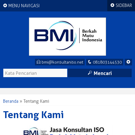
+
+
SIDEBAR
MENU NAVIGASI
E
q
+
bmi@konsultaniso.net
081803144530
M
Mencari
Beranda
»
Tentang Kami
Tentang Kami