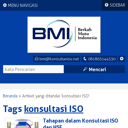
+
+
SIDEBAR
MENU NAVIGASI
E
q
+
bmi@konsultaniso.net
081803144530
M
Mencari
Beranda
»
Artikel yang ditandai 'konsultasi ISO'
Tags
konsultasi ISO
Tahapan dalam Konsultasi ISO
dan HSE