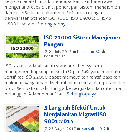
kegiatan adalah untuk mendapatkan gambaran awal
mengenai proses bisnis, penerapan sistem manajemen
dan ketersediaan dokumen disesuaikan dengan
persyaratan Standar ISO 9001; ISO 14001; OHSAS
18001. Selain...
Selengkapnya
ISO 22000 Sistem Manajemen
Pangan
T
F
A
29 July 2017
Konsultan ISO
konsultaniso
ISO 22000 adalah suatu standar dalam system
manajemen lingkungan. Suatu Organisasi yang memiliki
sertifikat ISO 22000 dapat memastikan rantai pasokan
makanan yang aman diseluruh dunia mulai dari petani dan
produsen bahan baku hingga ke penjualan dan diterima
pelanggan. Adapun manfaat...
Selengkapnya
5 Langkah Efektif Untuk
Menjalankan Migrasi ISO
9001:2015
T
F
A
27 August 2017
Konsultan ISO